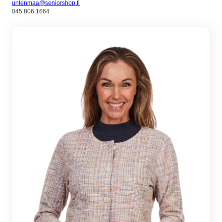
untenmaa@seniorshop.fi
045 806 1664
Tilastot
Voidaksemme
parantaa
sivuston
toiminnallisuutta
ja rakennetta
sen perusteella
kuinka sitä
käytetään.
Kokemus
Jotta sivustomme
toimisi
mahdollisimman
hyvin vierailusi
aikana. Jos et salli
näitä evästeitä,
osa
toiminnallisuudesta
ei tule olemaan
käytettävissäsi
sivustolla.
Markkinointi
Jos jaat huomiosi
ja toimesi
sivustollamme, on