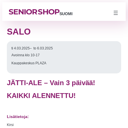
SUOMI
SALO
ti 4.03.2025
–
to 6.03.2025
Avoinna klo 10-17
Kauppakeskus PLAZA
JÄTTI-ALE – Vain 3 päivää!
KAIKKI ALENNETTU!
Välttämättömät
Nämä evästeet
eivät ole
valinnaisia. Niitä
tarvitaan, jotta
sivusto voi
Lisätietoja:
toimia.
Kirsi