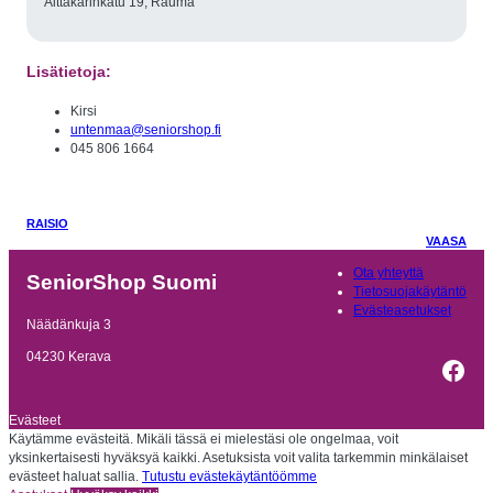
Aittakarinkatu 19, Rauma
Lisätietoja:
Kirsi
untenmaa@seniorshop.fi
045 806 1664
RAISIO
VAASA
Ota yhteyttä
SeniorShop Suomi
Tietosuojakäytäntö
Evästeasetukset
Näädänkuja 3
04230 Kerava
Fac
Evästeet
Käytämme evästeitä. Mikäli tässä ei mielestäsi ole ongelmaa, voit
yksinkertaisesti hyväksyä kaikki. Asetuksista voit valita tarkemmin minkälaiset
evästeet haluat sallia.
Tutustu evästekäytäntöömme