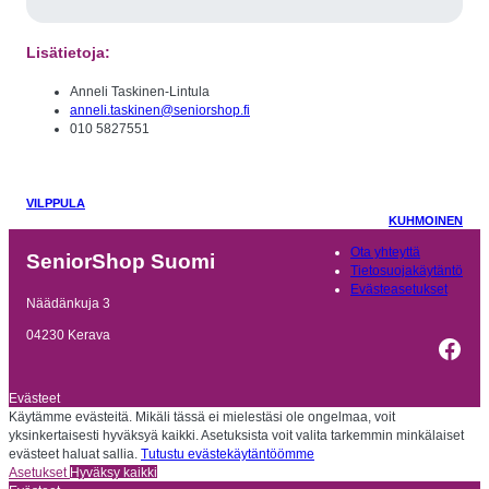
Lisätietoja:
Anneli Taskinen-Lintula
anneli.taskinen@seniorshop.fi
010 5827551
VILPPULA
KUHMOINEN
Ota yhteyttä
SeniorShop Suomi
Tietosuojakäytäntö
Evästeasetukset
Näädänkuja 3
04230 Kerava
Fac
Evästeet
Käytämme evästeitä. Mikäli tässä ei mielestäsi ole ongelmaa, voit
yksinkertaisesti hyväksyä kaikki. Asetuksista voit valita tarkemmin minkälaiset
evästeet haluat sallia.
Tutustu evästekäytäntöömme
Asetukset
Hyväksy kaikki