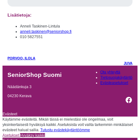
Lisätietoja:
Anneli Taskinen-Lintula
anneli.taskinen@seniorshop.fi
010 5827551
PORVOO, ILOLA
JUVA
Ota yhteyttä
SeniorShop Suomi
Tietosuojakäytäntö
Evästeasetukset
Näädänkuja 3
04230 Kerava
Fac
Evästeet
Käytämme evästeitä. Mikäli tässä ei mielestäsi ole ongelmaa, voit
yksinkertaisesti hyväksyä kaikki. Asetuksista voit valita tarkemmin minkälaiset
evästeet haluat sallia.
Tutustu evästekäytäntöömme
Asetukset
Hyväksy kaikki