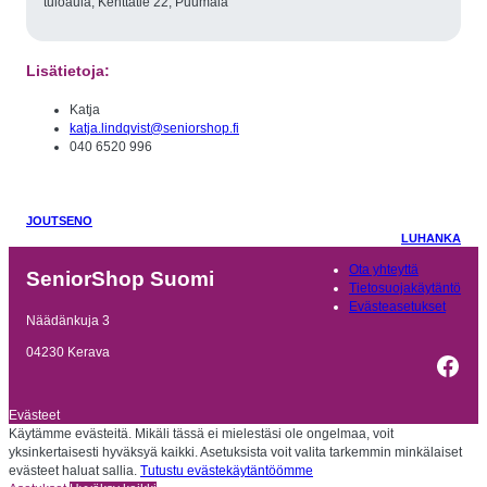
tuloaula, Kenttätie 22, Puumala
Lisätietoja:
Katja
katja.lindqvist@seniorshop.fi
040 6520 996
JOUTSENO
LUHANKA
Ota yhteyttä
SeniorShop Suomi
Tietosuojakäytäntö
Evästeasetukset
Näädänkuja 3
04230 Kerava
Fac
Evästeet
Käytämme evästeitä. Mikäli tässä ei mielestäsi ole ongelmaa, voit
yksinkertaisesti hyväksyä kaikki. Asetuksista voit valita tarkemmin minkälaiset
evästeet haluat sallia.
Tutustu evästekäytäntöömme