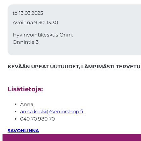
to 13.03.2025
Avoinna 9.30-13.30
Hyvinvointikeskus Onni,
Onnintie 3
KEVÄÄN UPEAT UUTUUDET, LÄMPIMÄSTI TERVETU
Lisätietoja:
Anna
anna.koski@seniorshop.fi
040 70 980 70
SAVONLINNA