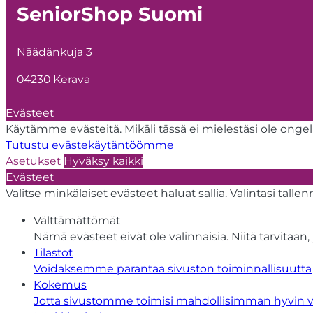
SeniorShop Suomi
Näädänkuja 3
04230 Kerava
Evästeet
Käytämme evästeitä. Mikäli tässä ei mielestäsi ole ongelm
Tutustu evästekäytäntöömme
Asetukset
Hyväksy kaikki
Evästeet
Valitse minkälaiset evästeet haluat sallia. Valintasi tall
Välttämättömät
Nämä evästeet eivät ole valinnaisia. Niitä tarvitaan, 
Tilastot
Voidaksemme parantaa sivuston toiminnallisuutta j
Kokemus
Jotta sivustomme toimisi mahdollisimman hyvin vierai