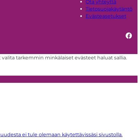
Ota yhteyttä
Tietosuojakäytäntö
Evästeasetukset
Fac
t valita tarkemmin minkälaiset evästeet haluat sallia.
suudesta ei tule olemaan käytettävissäsi sivustolla.