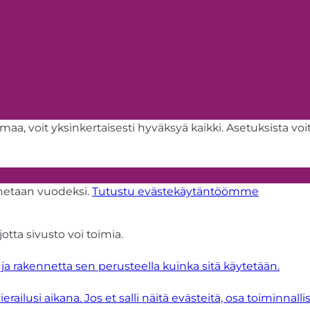
aa, voit yksinkertaisesti hyväksyä kaikki. Asetuksista voi
ennetaan vuodeksi.
Tutustu evästekäytäntöömme
jotta sivusto voi toimia.
a rakennetta sen perusteella kuinka sitä käytetään.
lusi aikana. Jos et salli näitä evästeitä, osa toiminnalli