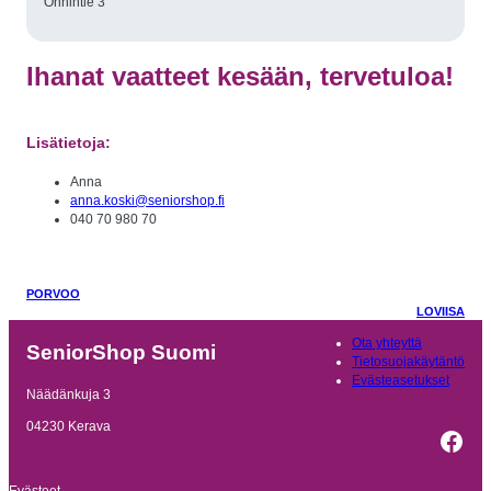
Onnintie 3
Ihanat vaatteet kesään, tervetuloa!
Lisätietoja:
Anna
anna.koski@seniorshop.fi
040 70 980 70
PORVOO
LOVIISA
Ota yhteyttä
SeniorShop Suomi
Tietosuojakäytäntö
Evästeasetukset
Näädänkuja 3
04230 Kerava
Fac
Evästeet