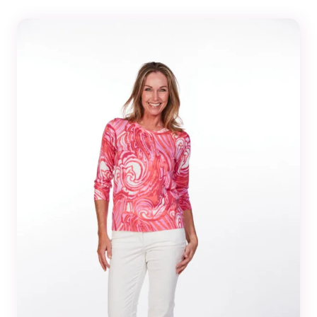
sivusto voi
toimia.
Tilastot
Voidaksemme
parantaa
sivuston
toiminnallisuutta
ja rakennetta sen
perusteella
kuinka sitä
käytetään.
Kokemus
Jotta sivustomme
toimisi
mahdollisimman
hyvin vierailusi
aikana. Jos et salli
näitä evästeitä, osa
toiminnallisuudesta
ei tule olemaan
käytettävissäsi
sivustolla.