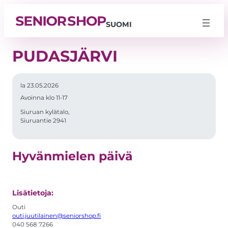
SUOMI
PUDASJÄRVI
la 23.05.2026
Avoinna klo 11-17
Siuruan kylätalo,
Siuruantie 2941
Hyvänmielen päivä
Lisätietoja:
Välttämättömät
Nämä evästeet
Outi
eivät ole
valinnaisia. Niitä
outi.juutilainen@seniorshop.fi
tarvitaan, jotta
040 568 7266