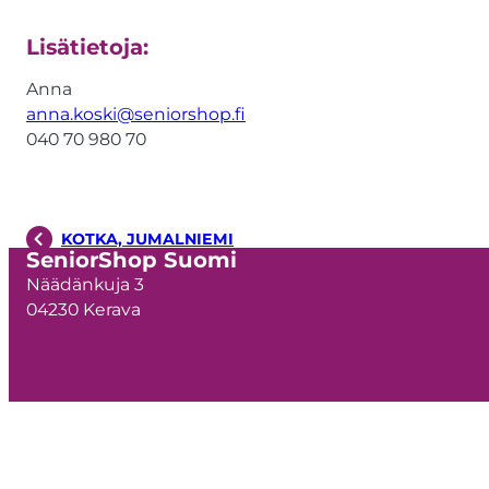
Lisätietoja:
Anna
anna.koski@seniorshop.fi
040 70 980 70
KOTKA, JUMALNIEMI
SeniorShop Suomi
Näädänkuja 3
04230 Kerava