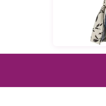
eivät ole
valinnaisia. Niitä
tarvitaan, jotta
sivusto voi
toimia.
Tilastot
Voidaksemme
parantaa
sivuston
toiminnallisuutta
ja rakennetta sen
perusteella
kuinka sitä
käytetään.
Kokemus
Jotta sivustomme
toimisi
mahdollisimman
hyvin vierailusi