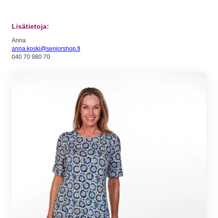
Tilastot
Voidaksemme
Lisätietoja:
parantaa
sivuston
Anna
toiminnallisuutta
ja rakennetta
anna.koski@seniorshop.fi
sen perusteella
040 70 980 70
kuinka sitä
käytetään.
Kokemus
Jotta sivustomme
toimisi
mahdollisimman
hyvin vierailusi
aikana. Jos et salli
näitä evästeitä,
osa
toiminnallisuudesta
ei tule olemaan
käytettävissäsi
sivustolla.
Markkinointi
Jos jaat huomiosi
ja toimesi
sivustollamme, on