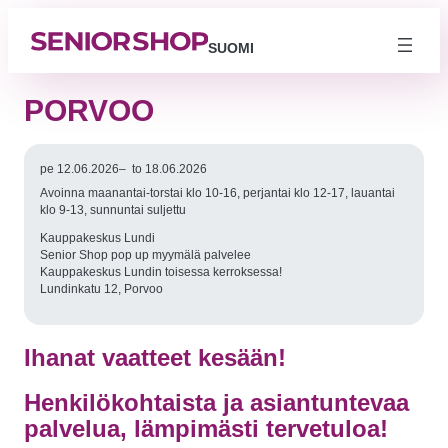
SUOMI
PORVOO
pe 12.06.2026
–
to 18.06.2026
Avoinna maanantai-torstai klo 10-16, perjantai klo 12-17, lauantai
klo 9-13, sunnuntai suljettu
Kauppakeskus Lundi
Senior Shop pop up myymälä palvelee
Kauppakeskus Lundin toisessa kerroksessa!
Lundinkatu 12, Porvoo
Välttämättömät
Ihanat vaatteet kesään!
Nämä evästeet
eivät ole
valinnaisia. Niitä
tarvitaan, jotta
Henkilökohtaista ja asiantuntevaa
sivusto voi
toimia.
palvelua, lämpimästi tervetuloa!