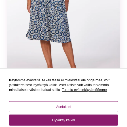
todennäköisempää
että näet sinulle
räätälöityjä
sisältöjä ja
tarjouksia.
Käytämme evästeitä. Mikäli tässä ei mielestäsi ole ongelmaa, voit
yksinkertaisesti hyväksyä kaikki. Asetuksista voit valita tarkemmin
minkälaiset evästeet haluat sallia.
Tutustu evästekäytäntöömme
KUHMOINEN
YLIKIIMINKI
SeniorShop Suomi
Ota yhteyttä
Näädänkuja 3
Tietosuojakäytäntö
Asetukset
04230 Kerava
Evästeasetukset
Fac
Hyväksy kaikki