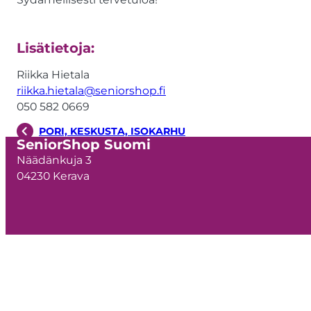
Lisätietoja:
Riikka Hietala
riikka.hietala@seniorshop.fi
050 582 0669
PORI, KESKUSTA, ISOKARHU
SeniorShop Suomi
Näädänkuja 3
04230 Kerava