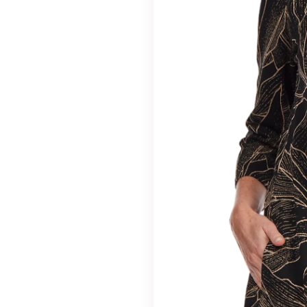
valinnaisia. Niitä
tarvitaan, jotta
sivusto voi
toimia.
Tilastot
Voidaksemme
parantaa
sivuston
toiminnallisuutta
ja rakennetta
sen perusteella
kuinka sitä
käytetään.
Kokemus
Jotta sivustomme
toimisi
mahdollisimman
hyvin vierailusi
aikana. Jos et salli