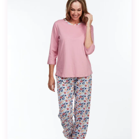
Tilastot
Voidaksemme
parantaa
sivuston
toiminnallisuutta
ja rakennetta
sen perusteella
kuinka sitä
käytetään.
Kokemus
Jotta sivustomme
toimisi
mahdollisimman
hyvin vierailusi
aikana. Jos et salli
näitä evästeitä,
osa
toiminnallisuudesta
ei tule olemaan
käytettävissäsi
sivustolla.
Markkinointi
Jos jaat huomiosi
ja toimesi
sivustollamme, on