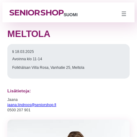
SUOMI
MELTOLA
ti 18.03.2025
Avoinna klo 11-14
Folkhälsan Villa Rosa, Vanhatie 25, Meltola
Lisätietoja:
Jaana
Välttämättömät
jaana.lindroos@seniorshop.fi
Nämä evästeet
0500 207 901
eivät ole
valinnaisia. Niitä
tarvitaan, jotta
sivusto voi
toimia.