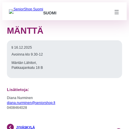
SUOMI
MÄNTTÄ
ti 16.12.2025
Avoinna klo 9.30-12
Mäntän Lähitori,
Pakkaajankatu 18 B
Lisätietoja:
Diana Nurminen
diana.nurminen@seniorshop.fi
0408464028
Välttämättömät
Nämä evästeet
eivät ole
valinnaisia. Niitä
tarvitaan, jotta
JYVÄSKYLÄ
sivusto voi