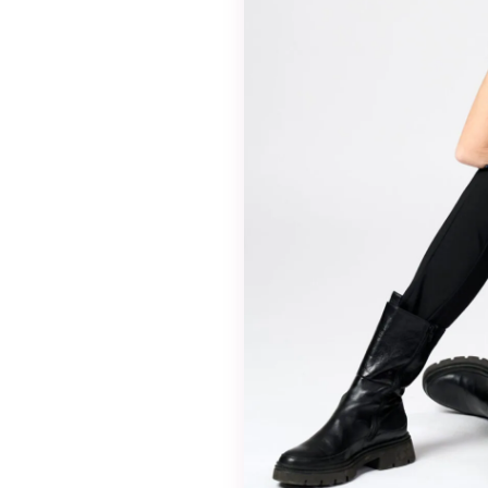
valinnaisia. Niitä
tarvitaan, jotta
sivusto voi
toimia.
Tilastot
Voidaksemme
parantaa
sivuston
toiminnallisuutta
ja rakennetta
sen perusteella
kuinka sitä
käytetään.
Kokemus
Jotta sivustomme
toimisi
mahdollisimman
hyvin vierailusi
aikana. Jos et salli