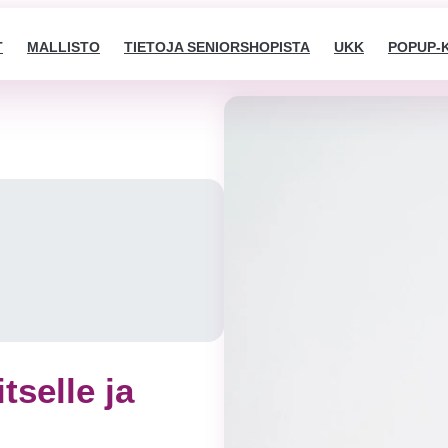
T
MALLISTO
TIETOJA SENIORSHOPISTA
UKK
POPUP-
tselle ja
Välttämättömät
Nämä evästeet
eivät ole