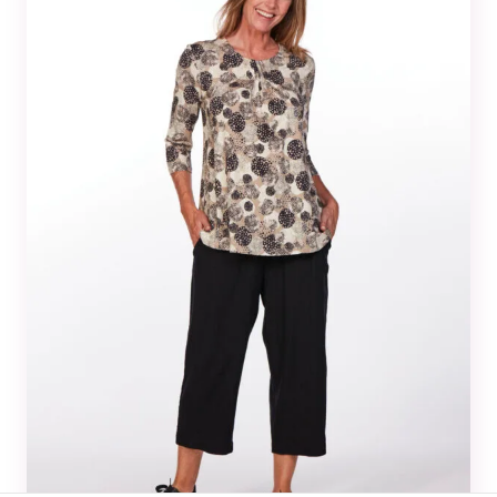
Tilastot
Voidaksemme
parantaa
sivuston
toiminnallisuutta
ja rakennetta sen
perusteella
kuinka sitä
käytetään.
Kokemus
Jotta sivustomme
toimisi
mahdollisimman
hyvin vierailusi
aikana. Jos et salli
näitä evästeitä, osa
toiminnallisuudesta
ei tule olemaan
käytettävissäsi
sivustolla.
Markkinointi
Jos jaat huomiosi
ja toimesi