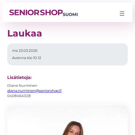
SUOMI
Laukaa
ma 23.03.2026
Avoinna klo 10-12
Lisätietoja:
Diana Nurminen
diana.nurminen@seniorshop.fi
0408464028
Välttämättömät
Nämä evästeet
eivät ole
valinnaisia. Niitä
tarvitaan, jotta
sivusto voi
toimia.