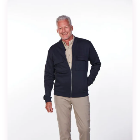
Tilastot
Voidaksemme
parantaa
sivuston
toiminnallisuutta
ja rakennetta sen
perusteella
kuinka sitä
käytetään.
Kokemus
Jotta sivustomme
toimisi
mahdollisimman
hyvin vierailusi
aikana. Jos et salli
näitä evästeitä, osa
toiminnallisuudesta
ei tule olemaan
käytettävissäsi
sivustolla.
Markkinointi
Jos jaat huomiosi
ja toimesi