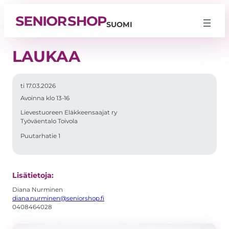
SUOMI
LAUKAA
ti 17.03.2026
Avoinna klo 13-16
Lievestuoreen Eläkkeensaajat ry
Työväentalo Toivola
Puutarhatie 1
Välttämättömät
Lisätietoja:
Nämä evästeet
eivät ole
Diana Nurminen
valinnaisia. Niitä
diana.nurminen@seniorshop.fi
tarvitaan, jotta
0408464028
sivusto voi
toimia.