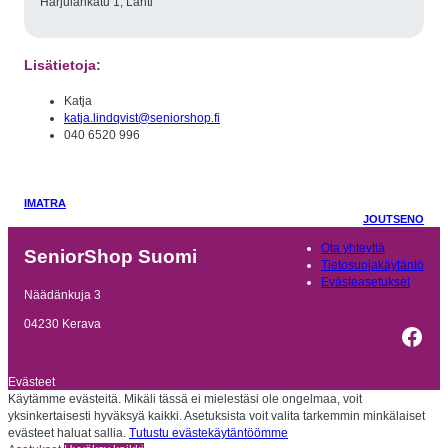
Harjulankatu 1, Lahti
Lisätietoja:
Katja
katja.lindqvist@seniorshop.fi
040 6520 996
IMATRA
JOUTSENO
Ota yhteyttä
SeniorShop Suomi
Tietosuojakäytäntö
Evästeasetukset
Näädänkuja 3
04230 Kerava
Fac
Evästeet
Käytämme evästeitä. Mikäli tässä ei mielestäsi ole ongelmaa, voit
yksinkertaisesti hyväksyä kaikki. Asetuksista voit valita tarkemmin minkälaiset
evästeet haluat sallia.
Tutustu evästekäytäntöömme