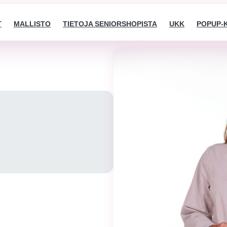
T
MALLISTO
TIETOJA SENIORSHOPISTA
UKK
POPUP-
Välttämättömät
Nämä evästeet
eivät ole