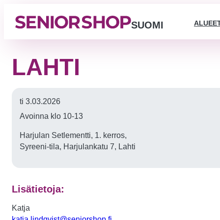
ALUEE
SUOMI
LAHTI
ti 3.03.2026
Avoinna klo 10-13
Harjulan Setlementti, 1. kerros,
Syreeni-tila, Harjulankatu 7, Lahti
Lisätietoja:
Katja
katja.lindqvist@seniorshop.fi