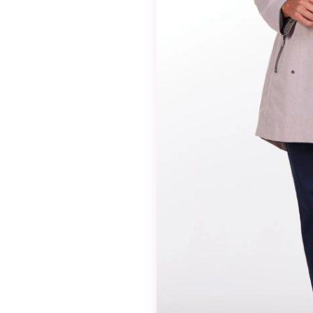
valinnaisia. Niitä
tarvitaan, jotta
sivusto voi
toimia.
Tilastot
Voidaksemme
parantaa
sivuston
toiminnallisuutta
ja rakennetta
sen perusteella
kuinka sitä
käytetään.
Kokemus
Jotta sivustomme
toimisi
mahdollisimman
hyvin vierailusi
aikana. Jos et salli