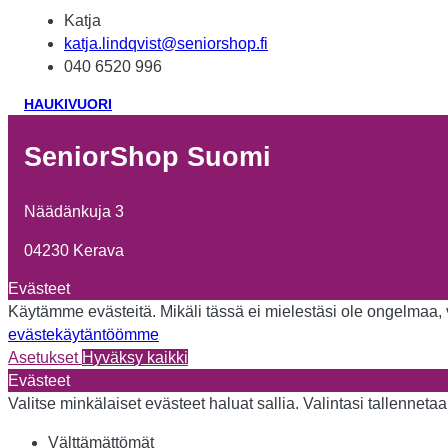
Katja
katja.lindqvist@seniorshop.fi
040 6520 996
HAUKIVUORI
SeniorShop Suomi
Näädänkuja 3
04230 Kerava
Evästeet
Käytämme evästeitä. Mikäli tässä ei mielestäsi ole ongelmaa, vo
evästekäytäntöömme
Asetukset
Hyväksy kaikki
Evästeet
Valitse minkälaiset evästeet haluat sallia. Valintasi tallennet
Välttämättömät