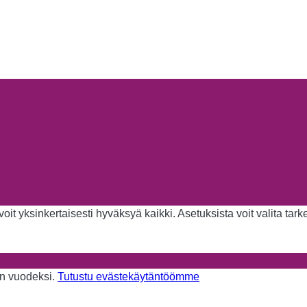
it yksinkertaisesti hyväksyä kaikki. Asetuksista voit valita tar
aan vuodeksi.
Tutustu evästekäytäntöömme