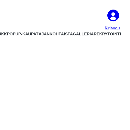
Kirjaudu
UKK
POPUP-KAUPAT
AJANKOHTAISTA
GALLERIA
REKRYTOINTI