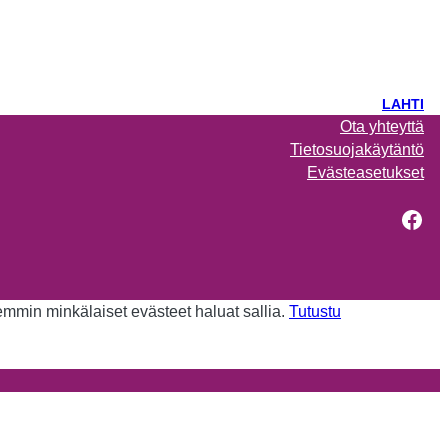
LAHTI
Ota yhteyttä
Tietosuojakäytäntö
Evästeasetukset
Fac
kemmin minkälaiset evästeet haluat sallia.
Tutustu