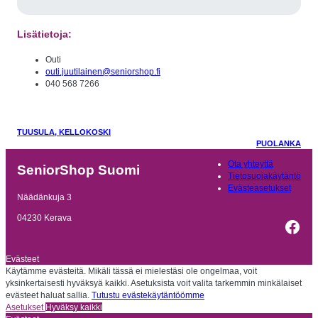
Lisätietoja:
Outi
outi.juutilainen@seniorshop.fi
040 568 7266
TUUSULA, KELLOKOSKI
PUOLANKA
Ota yhteyttä
SeniorShop Suomi
Tietosuojakäytäntö
Evästeasetukset
Näädänkuja 3
04230 Kerava
Fac
Evästeet
Käytämme evästeitä. Mikäli tässä ei mielestäsi ole ongelmaa, voit
yksinkertaisesti hyväksyä kaikki. Asetuksista voit valita tarkemmin minkälaiset
evästeet haluat sallia.
Tutustu evästekäytäntöömme
Asetukset
Hyväksy kaikki