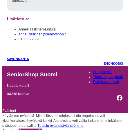
Suokatu 6
Lisätietoja:
Anneli Taskinen-Lintula
anneli.taskinen@seniorshop.fi
010 5827551
SAVONRANTA
ENONKOSKI
Ota yhteyttä
SeniorShop Suomi
Tietosuojakäytäntö
Evästeasetukset
Näädänkuja 3
04230 Kerava
Fac
Evästeet
Käytämme evästeitä. Mikäli tässä ei mielestäsi ole ongelmaa, voit
yksinkertaisesti hyväksyä kaikki. Asetuksista voit valita tarkemmin minkälaiset
evästeet haluat sallia.
Tutustu evästekäytäntöömme