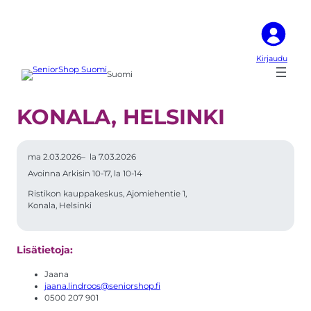
Kirjaudu
Suomi
KONALA, HELSINKI
ma 2.03.2026
–
la 7.03.2026
Avoinna Arkisin 10-17, la 10-14
Ristikon kauppakeskus, Ajomiehentie 1,
Konala, Helsinki
Lisätietoja:
Jaana
jaana.lindroos@seniorshop.fi
0500 207 901