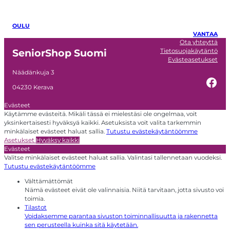
OULU
VANTAA
Ota yhteyttä
Tietosuojakäytäntö
SeniorShop Suomi
Evästeasetukset
Näädänkuja 3
Fac
04230 Kerava
Evästeet
Käytämme evästeitä. Mikäli tässä ei mielestäsi ole ongelmaa, voit
yksinkertaisesti hyväksyä kaikki. Asetuksista voit valita tarkemmin
minkälaiset evästeet haluat sallia.
Tutustu evästekäytäntöömme
Asetukset
Hyväksy kaikki
Evästeet
Valitse minkälaiset evästeet haluat sallia. Valintasi tallennetaan vuodeksi.
Tutustu evästekäytäntöömme
Välttämättömät
Nämä evästeet eivät ole valinnaisia. Niitä tarvitaan, jotta sivusto voi
toimia.
Tilastot
Voidaksemme parantaa sivuston toiminnallisuutta ja rakennetta
sen perusteella kuinka sitä käytetään.