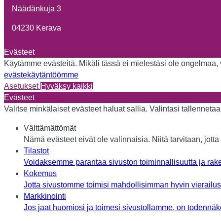
Näädänkuja 3
04230 Kerava
Evästeet
Käytämme evästeitä. Mikäli tässä ei mielestäsi ole ongelmaa, vo
evästekäytäntöömme
Asetukset
Hyväksy kaikki
Evästeet
Valitse minkälaiset evästeet haluat sallia. Valintasi tallennet
Välttämättömät
Nämä evästeet eivät ole valinnaisia. Niitä tarvitaan, jotta 
Tilastot
Voidaksemme parantaa sivuston toiminnallisuutta ja rake
Kokemus
Jotta sivustomme toimisi mahdollisimman hyvin vierailusi 
Markkinointi
Jos jaat huomiosi ja toimesi sivustollamme, on todennäköi