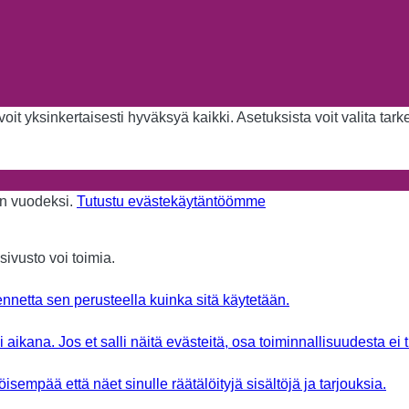
it yksinkertaisesti hyväksyä kaikki. Asetuksista voit valita tar
aan vuodeksi.
Tutustu evästekäytäntöömme
sivusto voi toimia.
nnetta sen perusteella kuinka sitä käytetään.
aikana. Jos et salli näitä evästeitä, osa toiminnallisuudesta ei 
sempää että näet sinulle räätälöityjä sisältöjä ja tarjouksia.