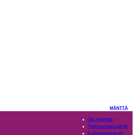
MÄNTTÄ
Ota yhteyttä
Tietosuojakäytäntö
Evästeasetukset