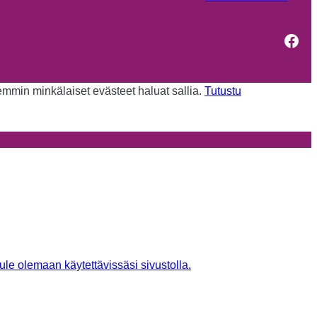
Fac
kemmin minkälaiset evästeet haluat sallia.
Tutustu
tule olemaan käytettävissäsi sivustolla.