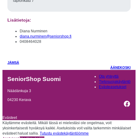
Tapionkatu 7
Lisätietoja:
Diana Nurminen
diana.nurminen@seniorshop.fi
0408464028
JÄMSÄ
ÄÄNEKOSKI
Ota yhteyttä
SeniorShop Suomi
Tietosuojakäytäntö
Evästeasetukset
Näädänkuja 3
04230 Kerava
Fac
Evästeet
Käytämme evästeitä. Mikäli tässä ei mielestäsi ole ongelmaa, voit
yksinkertaisesti hyväksyä kaikki. Asetuksista voit valita tarkemmin minkälaiset
evästeet haluat sallia.
Tutustu evästekäytäntöömme