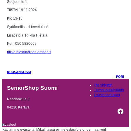
Suojoentie 1
TIISTAI 19.11.2024
Klo 13-15
Sydämellisesti tervetuloa!
Lisätietoja: Riikka Hietala
Puh. 050 5820669
riikka.hietala@seniorshop.fi
KUUSANKOSKI
PORI
Ota yhteyttä
SeniorShop Suomi
Tietosuojakäytäntö
Evästeasetukset
Näädänkuja 3
04230 Kerava
Fac
Evästeet
Käytämme evästeitä. Mikäli tässä ei mielestäsi ole ongelmaa, voit