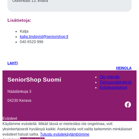
Olavinkatu 13, Imatra
Lisätietoja:
Katja
katja.lindqvist@seniorshop.fi
040 6520 996
LAHTI
HEINOLA
Ota yhteyttä
SeniorShop Suomi
Tietosuojakäytäntö
Evästeasetukset
Näädänkuja 3
04230 Kerava
Fac
Evästeet
Käytämme evästeitä. Mikäli tässä ei mielestäsi ole ongelmaa, voit
yksinkertaisesti hyväksyä kaikki. Asetuksista voit valita tarkemmin minkälaiset
evästeet haluat sallia.
Tutustu evästekäytäntöömme