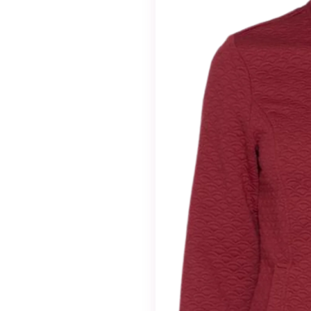
valinnaisia. Niitä
tarvitaan, jotta
sivusto voi
toimia.
Tilastot
Voidaksemme
parantaa
sivuston
toiminnallisuutta
ja rakennetta
sen perusteella
kuinka sitä
käytetään.
Kokemus
Jotta sivustomme
toimisi
mahdollisimman
hyvin vierailusi
aikana. Jos et salli