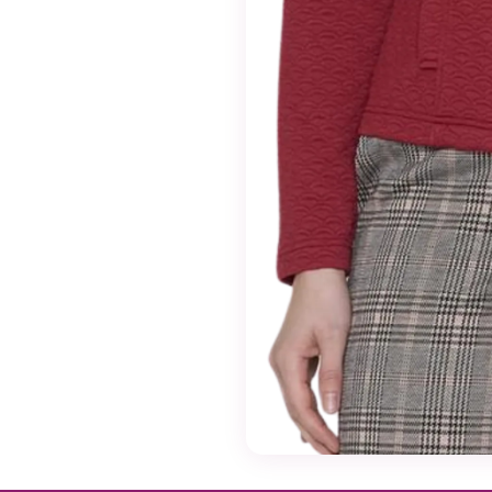
näitä evästeitä,
osa
toiminnallisuudesta
ei tule olemaan
käytettävissäsi
sivustolla.
Markkinointi
Jos jaat huomiosi
ja toimesi
sivustollamme, on
todennäköisempää
että näet sinulle
räätälöityjä
sisältöjä ja
tarjouksia.