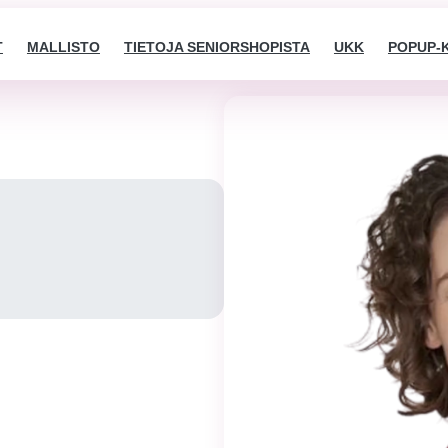
T
MALLISTO
TIETOJA SENIORSHOPISTA
UKK
POPUP-
Välttämättömät
Nämä evästeet
eivät ole