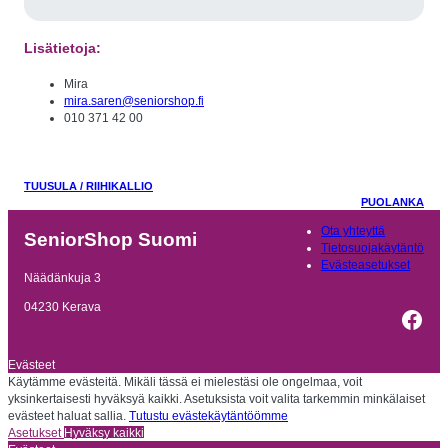
Lisätietoja:
Mira
mira.saren@seniorshop.fi
010 371 42 00
TUUSULA / RIIHIKALLIO
PUOLANKA
Ota yhteyttä
SeniorShop Suomi
Tietosuojakäytäntö
Evästeasetukset
Näädänkuja 3
04230 Kerava
Fac
Evästeet
Käytämme evästeitä. Mikäli tässä ei mielestäsi ole ongelmaa, voit
yksinkertaisesti hyväksyä kaikki. Asetuksista voit valita tarkemmin minkälaiset
evästeet haluat sallia.
Tutustu evästekäytäntöömme
Asetukset
Hyväksy kaikki