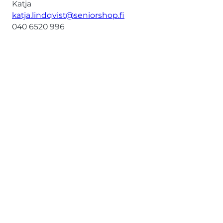
Katja
katja.lindqvist@seniorshop.fi
040 6520 996