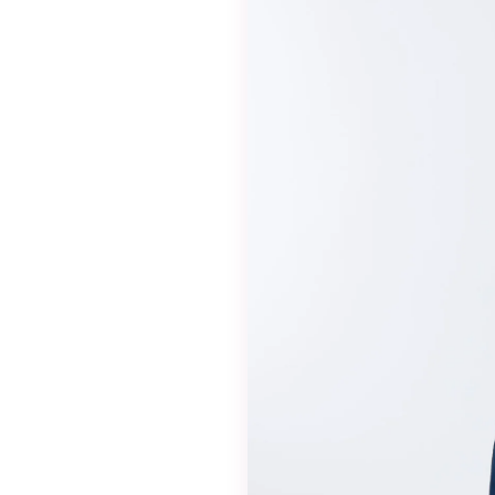
eivät ole
valinnaisia. Niitä
tarvitaan, jotta
sivusto voi
toimia.
Tilastot
Voidaksemme
parantaa
sivuston
toiminnallisuutta
ja rakennetta sen
perusteella
kuinka sitä
käytetään.
Kokemus
Jotta sivustomme
toimisi
mahdollisimman
hyvin vierailusi