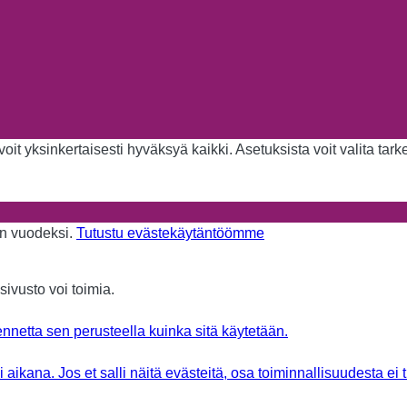
it yksinkertaisesti hyväksyä kaikki. Asetuksista voit valita tar
aan vuodeksi.
Tutustu evästekäytäntöömme
sivusto voi toimia.
nnetta sen perusteella kuinka sitä käytetään.
aikana. Jos et salli näitä evästeitä, osa toiminnallisuudesta ei 