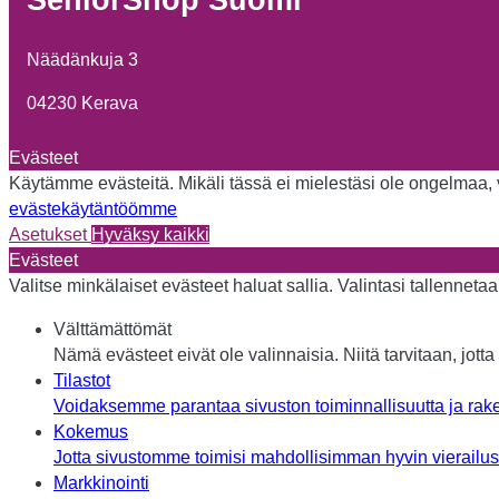
Näädänkuja 3
04230 Kerava
Evästeet
Käytämme evästeitä. Mikäli tässä ei mielestäsi ole ongelmaa, vo
evästekäytäntöömme
Asetukset
Hyväksy kaikki
Evästeet
Valitse minkälaiset evästeet haluat sallia. Valintasi tallennet
Välttämättömät
Nämä evästeet eivät ole valinnaisia. Niitä tarvitaan, jotta 
Tilastot
Voidaksemme parantaa sivuston toiminnallisuutta ja rake
Kokemus
Jotta sivustomme toimisi mahdollisimman hyvin vierailusi 
Markkinointi