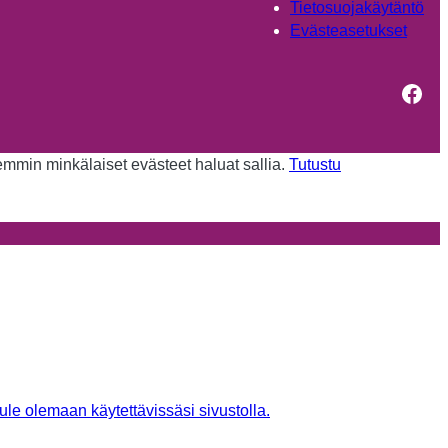
Tietosuojakäytäntö
Evästeasetukset
Fac
kemmin minkälaiset evästeet haluat sallia.
Tutustu
tule olemaan käytettävissäsi sivustolla.