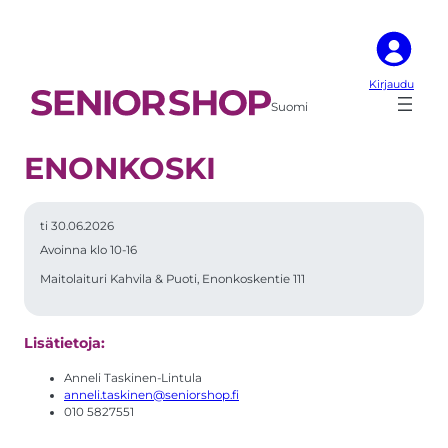
Kirjaudu
Suomi
ENONKOSKI
ti 30.06.2026
Avoinna klo 10-16
Maitolaituri Kahvila & Puoti, Enonkoskentie 111
Lisätietoja:
Anneli Taskinen-Lintula
anneli.taskinen@seniorshop.fi
010 5827551