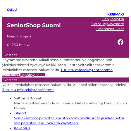
OULU
KERIMÄKI
Ota yhteyttä
Tietosuojakäytäntö
SeniorShop Suomi
Evästeasetukset
Näädänkuja 3
Fac
04230 Kerava
Evästeet
Käytämme evästeitä. Mikäli tässä ei mielestäsi ole ongelmaa, voit
yksinkertaisesti hyväksyä kaikki. Asetuksista voit valita tarkemmin
minkälaiset evästeet haluat sallia.
Tutustu evästekäytäntöömme
Asetukset
Hyväksy kaikki
Evästeet
Valitse minkälaiset evästeet haluat sallia. Valintasi tallennetaan vuodeksi.
Tutustu evästekäytäntöömme
Välttämättömät
Nämä evästeet eivät ole valinnaisia. Niitä tarvitaan, jotta sivusto voi
toimia.
Tilastot
Voidaksemme parantaa sivuston toiminnallisuutta ja rakennetta
sen perusteella kuinka sitä käytetään.
Kokemus